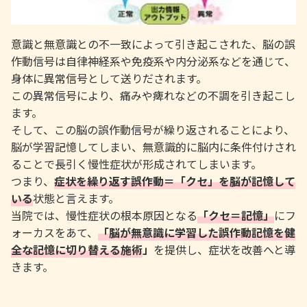
意識と無意識との不一致によって引き起こされた、脳の誤
作動信号は自律神経系や免疫系や内分泌系などを通じて、
身体に異常信号として送りだされます。
この異常信号により、痛みや痺れなどの不調を引き起こし
ます。
そして、この脳の誤作動信号が繰り返されることにより、
脳が学習記憶してしまい、無意識的に脳内に条件付けされ
ることで長引く慢性症状が形成されてしまいます。
つまり、
症状を繰り返す誤作動
＝「
クセ」
を脳が記憶して
いる
状態と言えます。
当院では、慢性症状の根本原因となる
「クセ＝記憶」
にフ
ォーカスをあて、
「脳が無意識に学習した誤作動記憶を健
全な記憶に切り替える施術
」
を提供し、症状を改善へと導
きます。