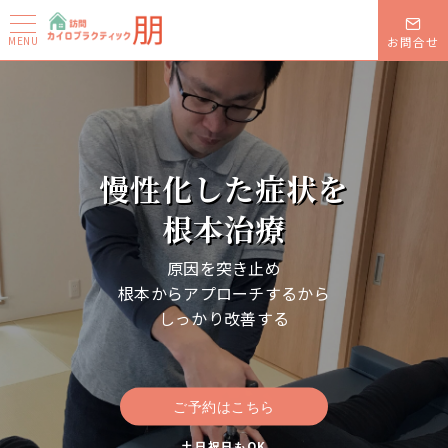
MENU
お問合せ
専門的な
慢性化した症状を
腰痛治療を
根本治療
自宅で気軽に
原因を突き止め
根本からアプローチするから
医療機関での訪問リハビリ実績のある
しっかり改善する
理学療法士による
訪問カイロプラクティック
ご予約はこちら
ご予約はこちら
土日祝日もOK